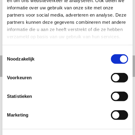
en om ons websiteverkeer te analyseren. Ook delen we
fugiat nulla pariatur. Excepteur sint occaecat cupi datat
informatie over uw gebruik van onze site met onze
partners voor social media, adverteren en analyse. Deze
non proident, sunt in culpa qui officia deserunt, eaque
partners kunnen deze gegevens combineren met andere
ipsa quae ab illo.
informatie die u aan ze heeft verstrekt of die ze hebben
verzameld op basis van uw gebruik van hun services.
Discover more [2/4] words
Toestemmingsselectie
Noodzakelijk
Text 005
Voorkeuren
Insert H2 title [4/5] words
Statistieken
This is a *** PARAGRAPH of (60/80) words average! ***
Lorem ipsum dolor sit amet, consectetur adipiscing elit,
Marketing
sed do eiusmod tempor incididunt ut labore et dolore
magna aliqua. Ut enim ad minim veniam, quis nostrud