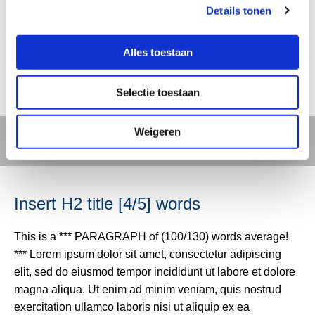
exercitation ullamco laboris nisi ut aliquip ex ea
Details tonen
commodo consequat. Duis aute irure dolor in
reprehenderit in voluptate velit esse cillum dolore eu
Alles toestaan
fugiat nulla pariatur. Excepteur sint occaecat cupi datat
non proident, sunt in culpa qui officia deserunt, eaque
Selectie toestaan
ipsa quae ab illo.
Weigeren
Text 006
Insert H2 title [4/5] words
This is a *** PARAGRAPH of (100/130) words average!
*** Lorem ipsum dolor sit amet, consectetur adipiscing
elit, sed do eiusmod tempor incididunt ut labore et dolore
magna aliqua. Ut enim ad minim veniam, quis nostrud
exercitation ullamco laboris nisi ut aliquip ex ea