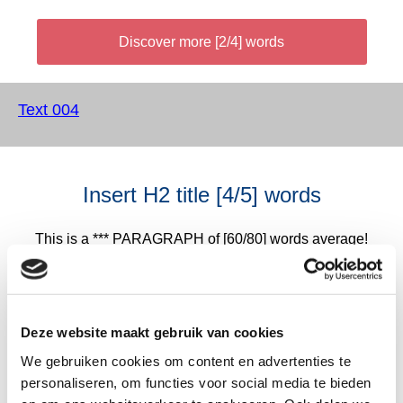
Discover more [2/4] words
Text 004
Insert H2 title [4/5] words
This is a *** PARAGRAPH of [60/80] words average!
*** Lorem ipsum dolor sit amet, consectetur adipiscing
elit, sed do eiusmod tempor incididunt ut labore et
dolore magna aliqua. Ut enim ad minim veniam, quis
Deze website maakt gebruik van cookies
nostrud exercitation ullamco laboris nisi ut aliquip ex
We gebruiken cookies om content en advertenties te
ea commodo consequat. Duis aute irure dolor in
personaliseren, om functies voor social media te bieden
reprehenderit in voluptate velit esse cillum dolore eu