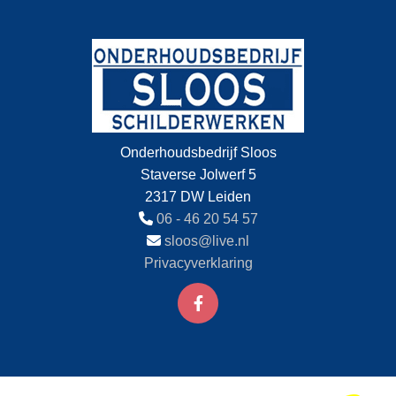
Onderhoudsbedrijf Sloos
Staverse Jolwerf 5
2317 DW Leiden

06 - 46 20 54 57

sloos@live.nl
Privacyverklaring