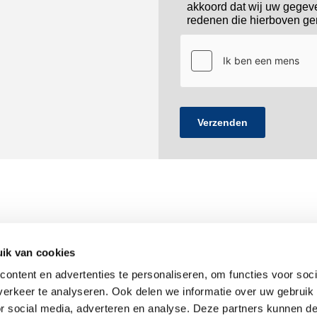
akkoord dat wij uw gegev
redenen die hierboven ge
ik van cookies
Onderhoudsbedrijf Sloos

0
ontent en advertenties te personaliseren, om functies voor soci
erkeer te analyseren. Ook delen we informatie over uw gebruik
Staverse Jolwerf 5

s
or social media, adverteren en analyse. Deze partners kunnen 
2317 DW Leiden
Priv