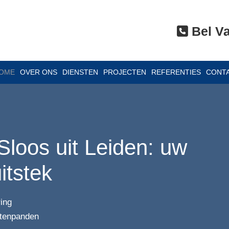
Bel V

OME
OVER ONS
DIENSTEN
PROJECTEN
REFERENTIES
CONT
Sloos uit Leiden: uw
uitstek
ring
ntenpanden