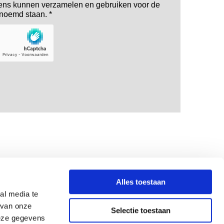
ens kunnen verzamelen en gebruiken voor de
noemd staan. *
Alles toestaan
6 - 46 20 54 57
al media te
 van onze
loos@live.nl
Selectie toestaan
deze gegevens
acyverklaring